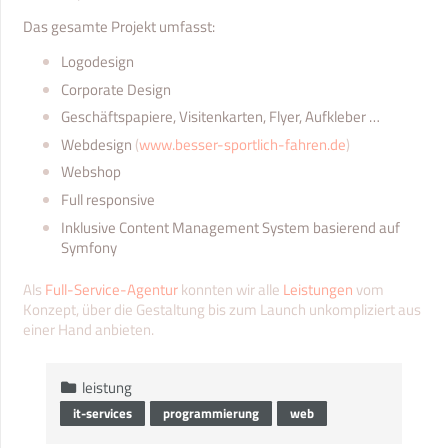
Das gesamte Projekt umfasst:
Logodesign
Corporate Design
Geschäftspapiere, Visitenkarten, Flyer, Aufkleber …
Webdesign
(
www.besser-sportlich-fahren.de
)
Webshop
Full responsive
Inklusive Content Management System basierend auf
Symfony
Als
Full-Service-Agentur
konnten wir alle
Leistungen
vom
Konzept, über die Gestaltung bis zum Launch unkompliziert aus
einer Hand anbieten.
leistung
it-services
programmierung
web