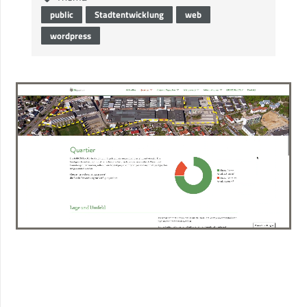
public
Stadtentwicklung
web
wordpress