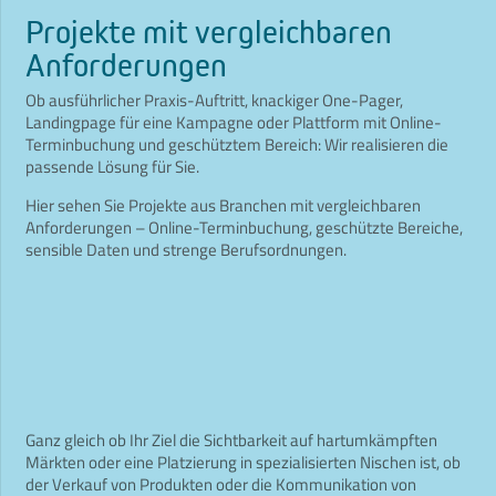
Projekte mit vergleichbaren
Anforderungen
Ob ausführlicher Praxis-Auftritt, knackiger One-Pager,
Landingpage für eine Kampagne oder Plattform mit Online-
Terminbuchung und geschütztem Bereich: Wir realisieren die
passende Lösung für Sie.
Hier sehen Sie Projekte aus Branchen mit vergleichbaren
Anforderungen – Online-Terminbuchung, geschützte Bereiche,
sensible Daten und strenge Berufsordnungen.
JusMeum – Ihr gutes Recht
programmierung
SVDFJ Rechtsanwälte – interaktive Homepage
konzept
,
print
,
programmierung
advancy – website für Deutschland
brand design
,
design
,
it-services
,
programmierung
,
web
it-services
,
web
design
,
web
it-services
,
programmierung
,
web
Ganz gleich ob Ihr Ziel die Sichtbarkeit auf hartumkämpften
Märkten oder eine Platzierung in spezialisierten Nischen ist, ob
der Verkauf von Produkten oder die Kommunikation von