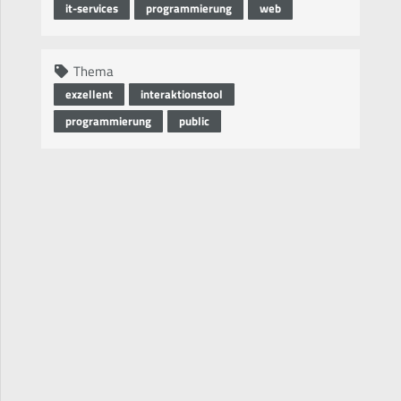
it-services
programmierung
web
Thema
exzellent
interaktionstool
programmierung
public